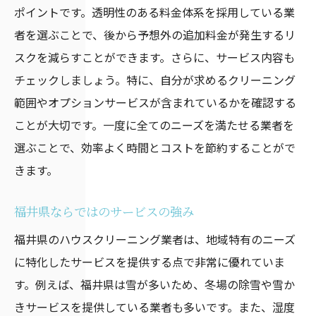
口コミや評判の活用方法
ポイントです。透明性のある料金体系を採用している業
自分に合った業者の見つけ方
者を選ぶことで、後から予想外の追加料金が発生するリ
トラブルを避けるためのポイント
スクを減らすことができます。さらに、サービス内容も
チェックしましょう。特に、自分が求めるクリーニング
福井県で信頼できるハウスクリーニング業者の
範囲やオプションサービスが含まれているかを確認する
見つけ方
ことが大切です。一度に全てのニーズを満たせる業者を
信頼性の高い業者の見分け方
選ぶことで、効率よく時間とコストを節約することがで
口コミサイトの活用方法
きます。
実績と経験が豊富な業者の選び方
初めて利用する人へのアドバイス
福井県ならではのサービスの強み
保証制度やアフターサービスの確認
福井県のハウスクリーニング業者は、地域特有のニーズ
予約前に知っておくべきこと
に特化したサービスを提供する点で非常に優れていま
福井県のハウスクリーニングサービス利用者の
す。例えば、福井県は雪が多いため、冬場の除雪や雪か
口コミと評判
きサービスを提供している業者も多いです。また、湿度