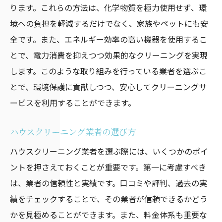
ります。これらの方法は、化学物質を極力使用せず、環
すすめサービス
境への負担を軽減するだけでなく、家族やペットにも安
ハウスクリーニングを利用する利点
全です。また、エネルギー効率の高い機器を使用するこ
掃除のプロに任せるメリット
とで、電力消費を抑えつつ効果的なクリーニングを実現
福井県内で特に優れたサービスの紹介
します。このような取り組みを行っている業者を選ぶこ
利用者が感じる効果的なクリーニング
とで、環境保護に貢献しつつ、安心してクリーニングサ
時間と労力の節約に繋がる理由
ービスを利用することができます。
健康面での利点とアレルギー対策
ハウスクリーニング業者の選び方
福井県のハウスクリーニング事情と選び方のポ
ハウスクリーニング業者を選ぶ際には、いくつかのポイ
イント
ントを押さえておくことが重要です。第一に考慮すべき
福井県の住宅事情とクリーニングニーズ
は、業者の信頼性と実績です。口コミや評判、過去の実
地域特有のクリーニング需要
績をチェックすることで、その業者が信頼できるかどう
選び方の基本と注意点
かを見極めることができます。また、料金体系も重要な