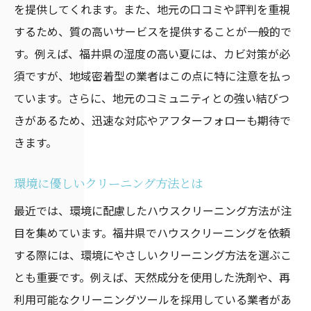
を提供してくれます。また、地元の口コミや評判を重視
季節ごとにおすすめのクリーニングメニュ
するため、質の高いサービスを提供することが一般的で
ー
す。例えば、福井県の湿度の高い夏には、カビ対策が必
プロの技術で落とせる汚れの種類
須ですが、地域密着型の業者はこの点に特に注意を払っ
初回利用者向けキャンペーン情報
ています。さらに、地元のコミュニティとの強い結びつ
福井県のハウスクリーニング業者の料金比較と
きがあるため、迅速な対応やアフターフォローも期待で
サービス内容の違い
きます。
料金体系の比較ポイント
基本プランとオプションサービスの違い
環境に優しいクリーニング方法とは
追加料金がかかるケースとは
最近では、環境に配慮したハウスクリーニング方法が注
お得なパッケージプランの紹介
目を集めています。福井県でハウスクリーニングを依頼
する際には、環境にやさしいクリーニング方法を選ぶこ
コストを抑えるための選び方
とも重要です。例えば、天然成分を使用した洗剤や、再
料金に見合ったサービス内容の確認方法
利用可能なクリーニングツールを採用している業者があ
ハウスクリーニングのメリットと福井県でのお