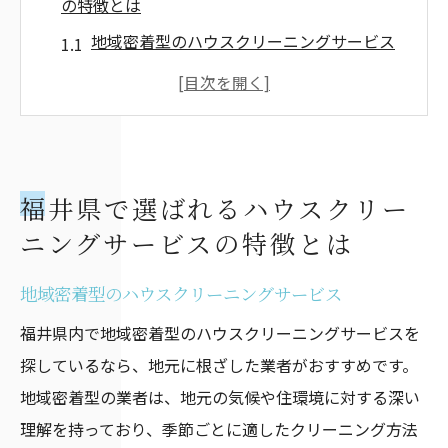
の特徴とは
地域密着型のハウスクリーニングサービス
環境に優しいクリーニング方法とは
ハウスクリーニング業者の選び方
福井県ならではのサービスの強み
安心・安全なクリーニングサービスの見極
福井県で選ばれるハウスクリー
め方
ニングサービスの特徴とは
利用者の声に基づくおすすめポイント
プロのハウスクリーニングで汚れを一掃！福井
地域密着型のハウスクリーニングサービス
県内のサービスを紹介
福井県内で地域密着型のハウスクリーニングサービスを
人気のハウスクリーニング業者紹介
探しているなら、地元に根ざした業者がおすすめです。
各業者の得意分野と特徴
地域密着型の業者は、地元の気候や住環境に対する深い
理解を持っており、季節ごとに適したクリーニング方法
福井県内で利用者満足度の高いサービス