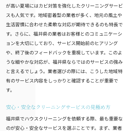
利用者のリアルな声をチェック
が高い夏場にはカビ対策を強化したクリーニングサービ
スも人気です。地域密着型の業者が多く、地元の風土や
評判の良い業者の特徴
生活習慣に合わせた柔軟な対応が期待できるのも特長で
口コミから見えるサービスの質
す。さらに、福井県の業者はお客様とのコミュニケーシ
満足度の高いクリーニング体験談
ョンを大切にしており、サービス開始前のヒアリング
利用者が語る失敗談とは
や、終了後のフィードバックを重視しています。このよ
口コミを参考にする際の注意点
うな細やかな対応が、福井県ならではのサービスの強み
プロに任せるハウスクリーニングで福井県の家
と言えるでしょう。業者選びの際には、こうした地域特
をピカピカに！
有のサービス内容をしっかりと確認することが重要で
プロの技術で家全体を綺麗に
す。
汚れやすい場所とその対策
安心・安全なクリーニングサービスの見極め方
定期的なクリーニングの重要性
福井県でハウスクリーニングを依頼する際、最も重要な
季節ごとの大掃除ポイント
のが安心・安全なサービスを選ぶことです。まず、業者
プロに依頼する前の準備方法