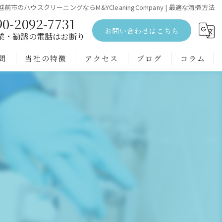
越前市のハウスクリーニングならM&YCleaningCompany | 最適な清掃方法
90-2092-7731
お問い合わせはこちら
業・勧誘の電話はお断り
問
当社の特徴
アクセス
ブログ
コラム
エアコンクリーニング
水回り
空室
戸建て
配管