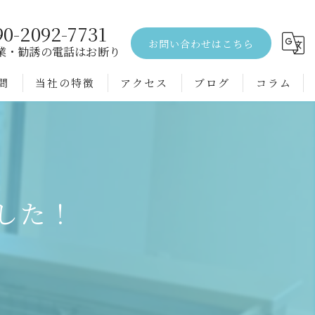
90-2092-7731
お問い合わせはこちら
業・勧誘の電話はお断り
問
当社の特徴
アクセス
ブログ
コラム
エアコンクリーニング
水回り
空室
した！
戸建て
配管