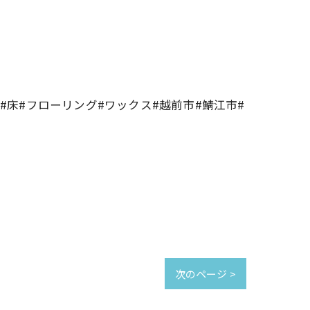
#床#フローリング#ワックス#越前市#鯖江市#
次のページ >