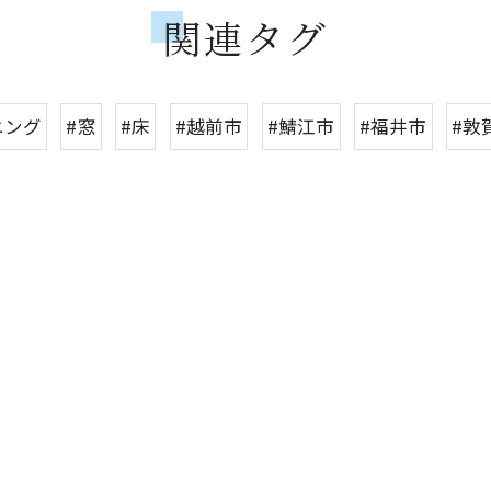
関連タグ
ニング
#窓
#床
#越前市
#鯖江市
#福井市
#敦