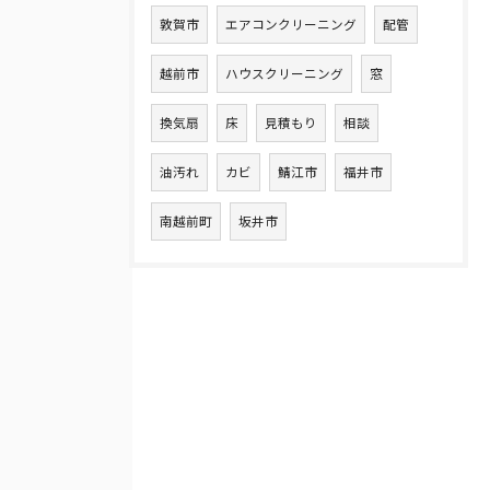
敦賀市
エアコンクリーニング
配管
越前市
ハウスクリーニング
窓
換気扇
床
見積もり
相談
油汚れ
カビ
鯖江市
福井市
南越前町
坂井市