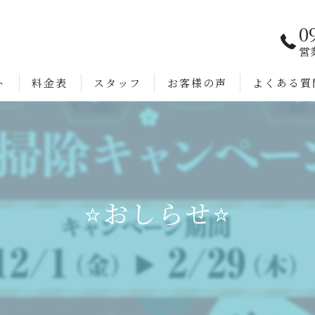
0
営
ト
料金表
スタッフ
お客様の声
よくある質
⭐️おしらせ⭐️