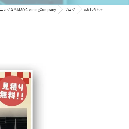
グならM＆YCleaningCompany
ブログ
⭐️おしらせ⭐️