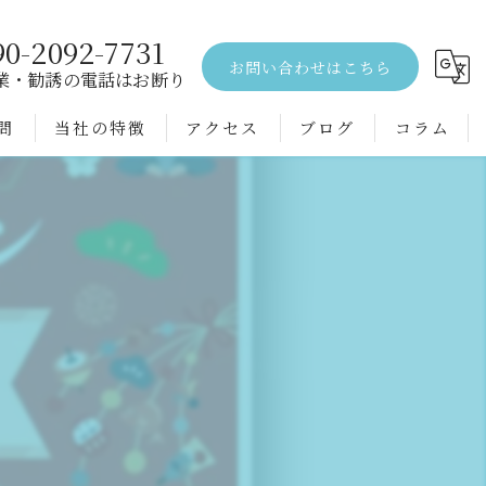
90-2092-7731
お問い合わせはこちら
業・勧誘の電話はお断り
問
当社の特徴
アクセス
ブログ
コラム
エアコンクリーニング
水回り
空室
戸建て
配管