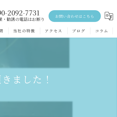
90-2092-7731
お問い合わせはこちら
業・勧誘の電話はお断り
問
当社の特徴
アクセス
ブログ
コラム
エアコンクリーニング
水回り
空室
頂きました！
戸建て
配管