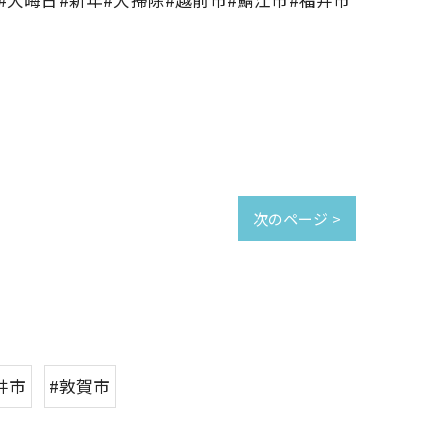
次のページ >
井市
#敦賀市