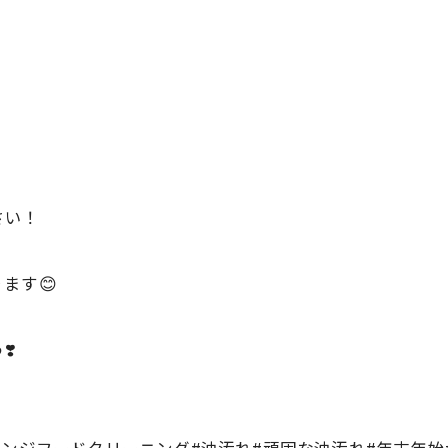
さい！
ます😊
❣️
ンジフードクリーニング#油汚れ#頑固な油汚れ#年末年始#