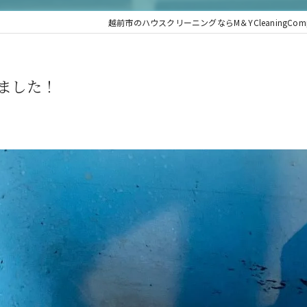
越前市のハウスクリーニングならM＆YCleaningComp
ました！