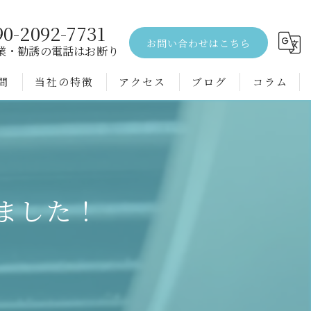
90-2092-7731
お問い合わせはこちら
業・勧誘の電話はお断り
問
当社の特徴
アクセス
ブログ
コラム
エアコンクリーニング
水回り
空室
ました！
戸建て
配管