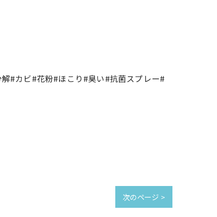
解#カビ#花粉#ほこり#臭い#抗菌スプレー#
次のページ >