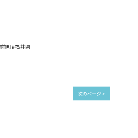
越前町#福井県
次のページ >