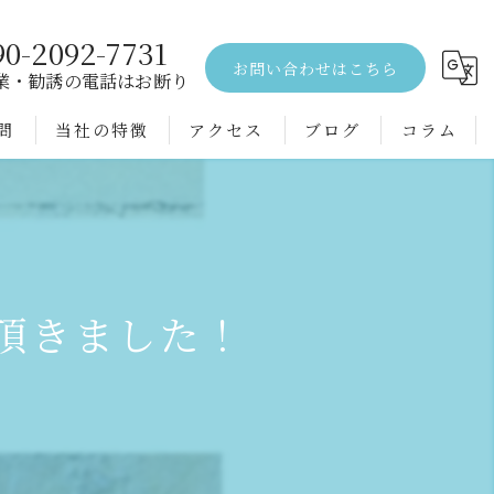
90-2092-7731
お問い合わせはこちら
業・勧誘の電話はお断り
問
当社の特徴
アクセス
ブログ
コラム
エアコンクリーニング
水回り
空室
頂きました！
戸建て
配管