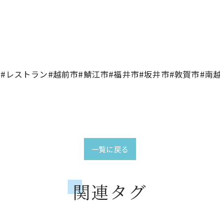
#レストラン#越前市#鯖江市#福井市#坂井市#敦賀市#南
一覧に戻る
関連タグ