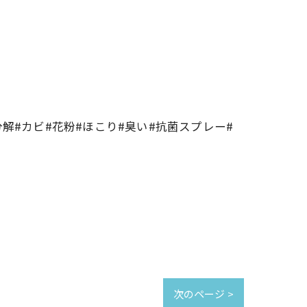
解#カビ#花粉#ほこり#臭い#抗菌スプレー#
次のページ >