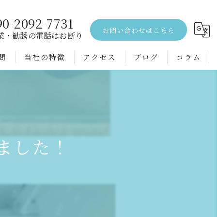
90-2092-7731
お問い合わせはこちら
業・勧誘の電話はお断り
問
当社の特徴
アクセス
ブログ
コラム
エアコンクリーニング
水回り
空室
ました！
戸建て
配管