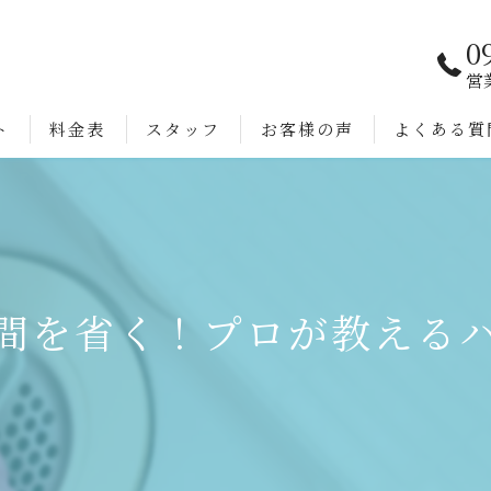
0
営
ト
料金表
スタッフ
お客様の声
よくある質
間を省く！プロが教える