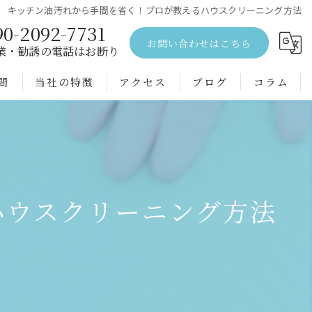
キッチン油汚れから手間を省く！プロが教えるハウスクリーニング方法
90-2092-7731
お問い合わせはこちら
業・勧誘の電話はお断り
問
当社の特徴
アクセス
ブログ
コラム
エアコンクリーニング
水回り
空室
ハウスクリーニング方法
戸建て
配管