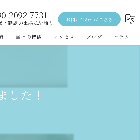
90-2092-7731
お問い合わせはこちら
業・勧誘の電話はお断り
問
当社の特徴
アクセス
ブログ
コラム
エアコンクリーニング
水回り
空室
ました！
戸建て
配管