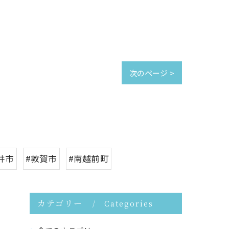
次のページ >
井市
#敦賀市
#南越前町
カテゴリー
Categories